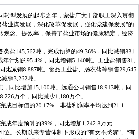
司转型发展的起步之年，蒙盐广大干部职工深入贯彻
出盐业谋发展，深化改革促发展，强化党建保发展”的
转观念、提效率，保持了盐业市场的健康稳定，经济
各类盐
145,562
吨，完成预算的
49.36%
，同比减销
831
成年计划的
95.4%
，同比增销
5,140
吨。工业盐销售
31,
同比减销
8,887
吨。食品工业盐、肠衣盐等销售
29,645
比减销
3,262
吨。
吨，同比增加
15,100
吨。远通公司销售
18,913
吨，同
售
8,226
万个，同比减少
1,180
万个。
完成目标值的
20.17%
。非盐利润率平均达到
21.1
完成年度预算的
39%
，同比增加
1,242.8
万元。
到位。长期以来专营体制下形成的“有女不愁嫁”、“有