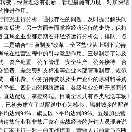
有转变，经营理念有创新，管理措施有力度，对加快结
的推进作用。
行情况进行分析，通报存在的问题，及时提出解决问
鞭策后进，另一方面全面掌控经济运行的走势，保持
各直属企业也都定期召开经济运行分析会，排队、点
。二是结合“三项制度”改革，全区盐业从上到下完善
考核在经营过程中的引导激励作用。三是制定了涉及
购、资产处置、公车管理、安全生产、公务接待、合
交通费、差旅费列支标准等企业内部管理制度，规范
费、通讯费、业务招待费以及生产企业的原材料采购
的降低。四是加强网络建设，各级盐业公司开展商超
，直达配送，掌控终端。目前全区共有各类配送车辆
1
家，已初步建立了以配送中心为核心，辐射城乡的配送
平均达到
94%
，旗县以下平均达到
89%
。五是加强营
聘请盐行业和非盐厂家有实战经验的营销人员现身说
合厂家进行一对一的实战培训，营销人员的素质不断