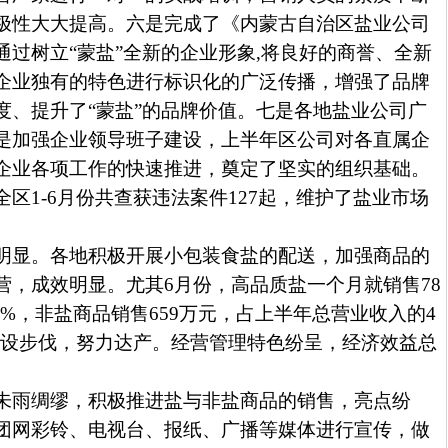
极性大大提高。六是完成了《内蒙古自治区盐业公司
通过树立“蒙盐”全新的企业形象
,
将良好的商誉、全新
企业独有的特色进行标识化的广泛传播，增强了品牌
度、提升了“蒙盐”的品牌价值。七是各地盐业公司广
是加强企业领导班子建设，上半年区公司对各直属企
企业各项工作的快速推进，奠定了坚实的组织基础。
全区
1-6
月份共查获违法案件
127
起，维护了盐业市场
明显。各地积极开展小包装食盐的配送，加强商品的
营，成效明显。尤其
6
月份，高品质盐一个月就销售
78
4%
，非盐商品销售
659
万元，占上半年总营业收入的
4
建设步伐，努力达产。经营管理特色纷呈，经济效益总
未雨绸缪，积极推进盐与非盐商品的销售，亮点纷
团网彩铃、电视台、报纸、广播等媒体进行宣传，做