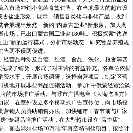
流入市场冲销小包装食盐销售。在当地最大的超市设
内蒙古盐业形象，展示、销售各类盐与非盐产品，收到
费者展现出焕然一新的“内蒙古盐业”新形象。加大高
展市场，已出口蒙古国工业盐
180
吨。积极探索“边送
“五边”新的运行模式，分析市场动态，研究牲畜养殖规
销售两不误两促进。
，经营品种涉及白酒、红酒、食品、洗化、粮食等四
本完成了铺货，形成了对主营的有益补充。各单位依据
消费水平，开展市场调研，选择自营项目，制定区营
时机地开展非盐商品促销活动。参加“中俄蒙经贸洽谈
品牌的市场推广活动。与呼市广播电台《大嘴吃四方》
协议。在室外设立多个移动式广告宣传位，向市场投
类营销人员协助销售办法，加快铺市；春节前与厂家
房”专题品牌推广活动，在大型超市设立“店中店”。
进。额吉淖尔盐场
20
万吨
/
年真空精制盐项目，按照计