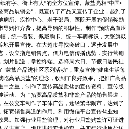
纸有字、街上有人”的全方位宣传。蒙盐亮相“中国•
暨商品展销会”，既宣传了产品又宣传了企业，起到了
地病所、疾控中心、老干部局、医院开展的促销奖励
市导购推介费，提高导购的积极性。制作“预防高血压
条幅，统一着装、佩戴胸卡、统一车辆标识，大张旗鼓
等地开展宣传。在大超市寻找突破口，逐步发展中
点，设立指定销售点。借力电信传播优势，实行营销
，划片配送，掌控终端。选择周六日、节假日居民社
了“蒙盐产品进社区系列活动”，重点宣传“健康生活每
就吃高品质盐”的理念，收到了良好效果。把推广高品
重中之重，制作了宣传高品质盐的宣传资料、宣传版
传活动。为了拓宽高品质盐和非盐产品的销售渠道，
，在公交车制作了车体广告，途经繁华闹市，达到了
，拓宽销售渠道的作用。利用微信平台宣传盐业知
效果。加强行业用盐管理，对行业用盐购盐许可证进
人员进商店、饭店进行实地检查，并实行行业用盐送