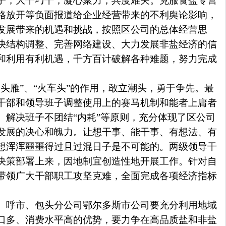
子，大干巧干，凝心聚力，共度难关。克服食盐专营
格放开等负面报道给企业经营带来的不利舆论影响，
发展带来的机遇和挑战，按照区公司的总体经营思
快结构调整、完善网络建设、大力发展非盐经济的信
和利用有利机遇，千方百计破解各种难题，努力完成
。
头雁”、“火车头”的作用，敢立潮头，勇于争先。最
干部和领导班子调整使用上的赛马机制和能者上庸者
、解决班子不团结“内耗”等原则，充分体现了区公司
发展的决心和魄力。让想干事、能干事、有想法、有
想浑浑噩噩得过且过混日子是不可能的。两级领导干
决策部署上来，因地制宜创造性地开展工作。针对自
带领广大干部职工攻坚克难，全面完成各项经济指标
。呼市、包头分公司鄂尔多斯市公司要充分利用地域
口多、消费水平高的优势，要力争在高品质盐和非盐