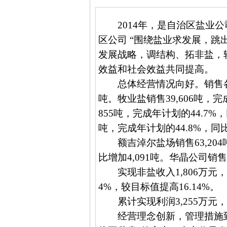
2014
年，是自治区盐业公
区公司 “围绕盐业求发展，跳
发展战略，调结构、拓非盐，
效益和社会效益共同提高。
总体经营情况向好。销售
吨。牧业盐销售
39,606
吨，完
855
吨，完成年计划的
44.7%
，
吨，完成年计划的
44.8%
，同
额吉淖尔盐场销售
63,204
比增加
4,091
吨。华晶公司销
实现非盐收入
1,806
万元，
4%
，较目标值提高
16.14%
。
累计实现利润
3,255
万元，
经营理念创新，管理措施