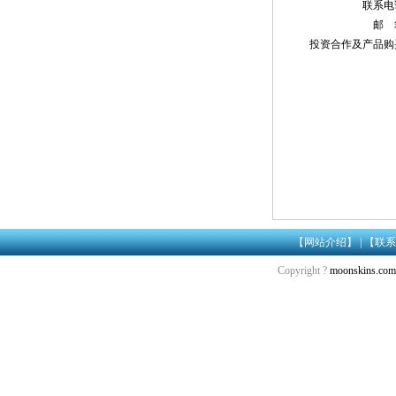
联系电
邮 
投资合作及产品购
【网站介绍】
|
【联系
Copyright ?
moonskins.com