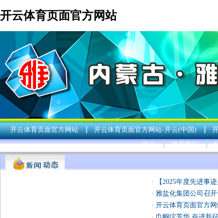
开云体育页面官方网站
开云体育页面官方网站
开云体育页面官方网站-开云(中国)
中心
联系我们
·
【2025年度先进事
·
雅盐化集团公司召开
·
开云体育页面官方网站
·
巾帼绽芳华 奋进新