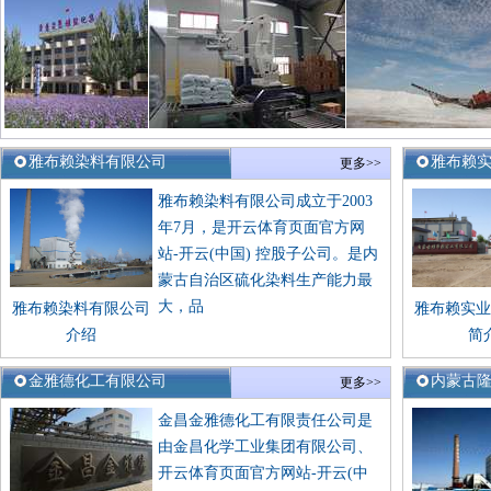
雅布赖染料有限公司
雅布赖
更多>>
雅布赖染料有限公司成立于2003
年7月，是开云体育页面官方网
站-开云(中国) 控股子公司。是内
蒙古自治区硫化染料生产能力最
大，品
雅布赖染料有限公司
雅布赖实业
介绍
简
金雅德化工有限公司
内蒙古
更多>>
金昌金雅德化工有限责任公司是
由金昌化学工业集团有限公司、
开云体育页面官方网站-开云(中