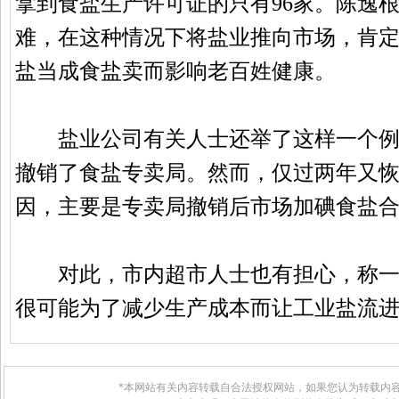
拿到食盐生产许可证的只有96家。陈逸
难，在这种情况下将盐业推向市场，肯
盐当成食盐卖而影响老百姓健康。
盐业公司有关人士还举了这样一个例子
撤销了食盐专卖局。然而，仅过两年又
因，主要是专卖局撤销后市场加碘食盐
对此，市内超市人士也有担心，称一
很可能为了减少生产成本而让工业盐流
*本网站有关内容转载自合法授权网站，如果您认为转载内容