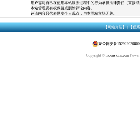
用户需对自己在使用本站服务过程中的行为承担法律责任（直接或
本站管理员有权保留或删除评论内容。
评论内容只代表网友个人观点，与本网站立场无关。
【网站介绍】
|
【联系
蒙公网安备152922020000
Copyright ©
moonskins.com
Power