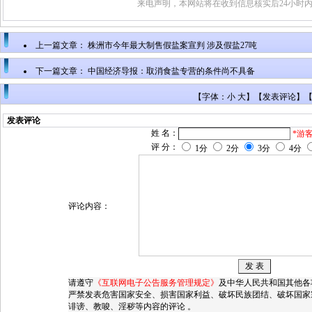
来电声明，本网站将在收到信息核实后24小时
上一篇文章：
株洲市今年最大制售假盐案宣判 涉及假盐27吨
下一篇文章：
中国经济导报：取消食盐专营的条件尚不具备
【字体：小 大】【
发表评论
】
发表评论
姓 名：
*游
评 分：
1分
2分
3分
4分
评论内容：
请遵守
《互联网电子公告服务管理规定》
及中华人民共和国其他各
严禁发表危害国家安全、损害国家利益、破坏民族团结、破坏国家
诽谤、教唆、淫秽等内容的评论 。