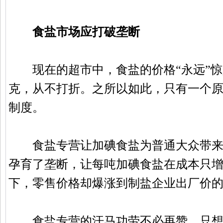
食盐市场应打破垄断
现在的超市中，食盐的价格“永远”惊人的
克，从不打折。之所以如此，只有一个
制度。
食盐专营让加碘食盐为普通大众带来
孕育了垄断，让每吨加碘食盐在成本只
下，零售价格却爆涨到制盐企业出厂价
食盐专营的汗马功劳不必再赞，只想