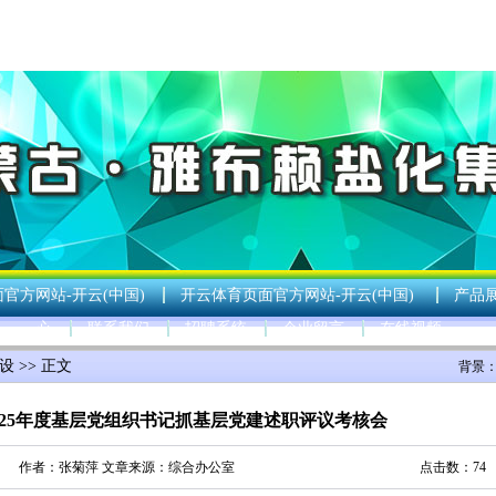
官方网站-开云(中国)
开云体育页面官方网站-开云(中国)
产品
心
联系我们
招聘系统
企业留言
在线视频
设
>> 正文
背景
025年度基层党组织书记抓基层党建述职评议考核会
作者：
张菊萍
文章来源：
综合办公室
点击数：74