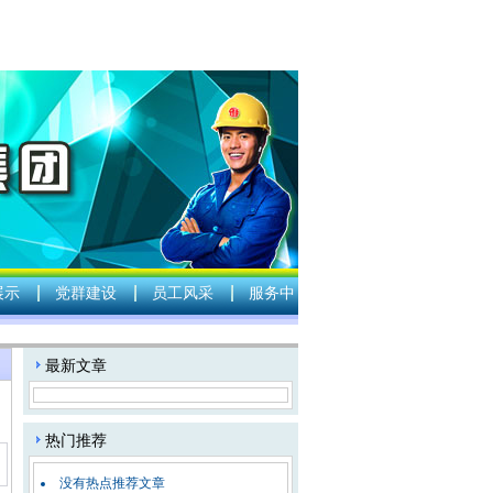
展示
党群建设
员工风采
服务中
：
最新文章
热门推荐
没有热点推荐文章