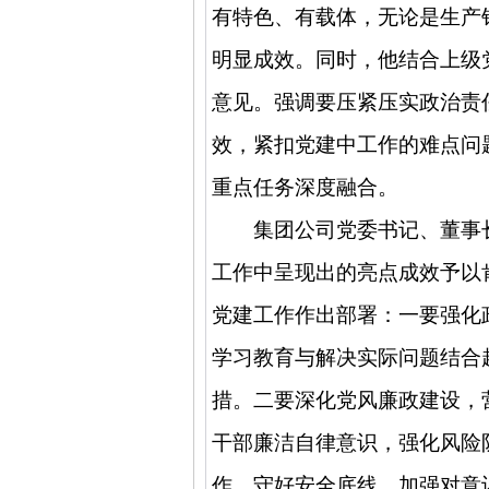
有特色、有载体，无论是生产
明显成效。同时，他结合上级
意见。强调要压紧压实政治责
效，紧扣党建中工作的难点问
重点任务深度融合。
集团公司党委书记、董事
工作中呈现出的亮点成效予以
党建工作作出部署：一要强化
学习教育与解决实际问题结合
措。二要深化党风廉政建设，
干部廉洁自律意识，强化风险
作，守好安全底线。加强对意